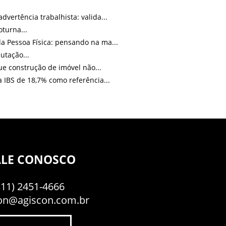
dvertência trabalhista: valida...
turna...
a Pessoa Física: pensando na ma...
utação...
ue construção de imóvel não...
 IBS de 18,7% como referência...
ALE CONOSCO
(11) 2451-4666
on@agiscon.com.br